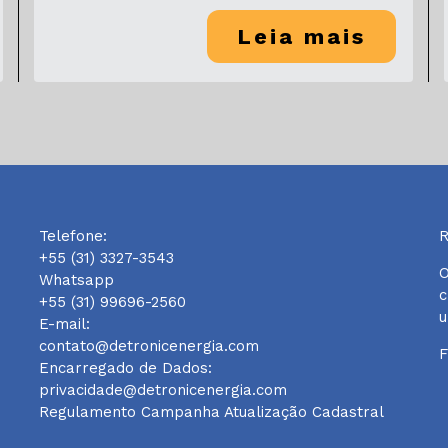
Leia mais
Telefone:
R
+55 (31) 3327-3543
O
Whatsapp
c
+55 (31) 99696-2560
u
E-mail:
contato@detronicenergia.com
F
Encarregado de Dados:
privacidade@detronicenergia.com
Regulamento Campanha Atualização Cadastral